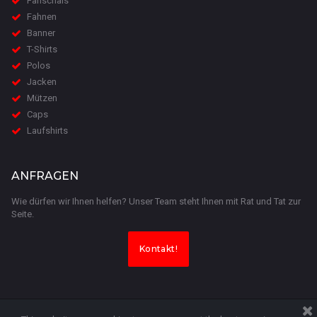
F
anschals
F
ahnen
B
anner
T
-Shirts
P
olos
J
acken
Mützen
Caps
L
aufshirts
ANFRAGEN
Wie dürfen wir Ihnen helfen? Unser Team steht Ihnen mit Rat und Tat zur
Seite.
Kontakt!
© 2018 Fanmaker UG