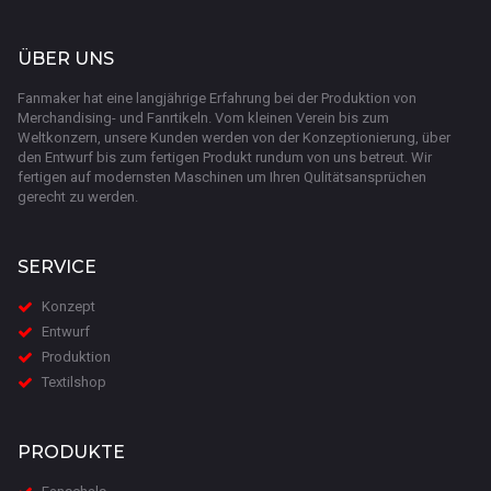
ÜBER UNS
Fanmaker hat eine langjährige Erfahrung bei der Produktion von
Merchandising- und Fanrtikeln. Vom kleinen Verein bis zum
Weltkonzern, unsere Kunden werden von der Konzeptionierung, über
den Entwurf bis zum fertigen Produkt rundum von uns betreut. Wir
fertigen auf modernsten Maschinen um Ihren Qulitätsansprüchen
gerecht zu werden.
SERVICE
K
onzept
E
ntwurf
P
roduktion
Textilshop
PRODUKTE